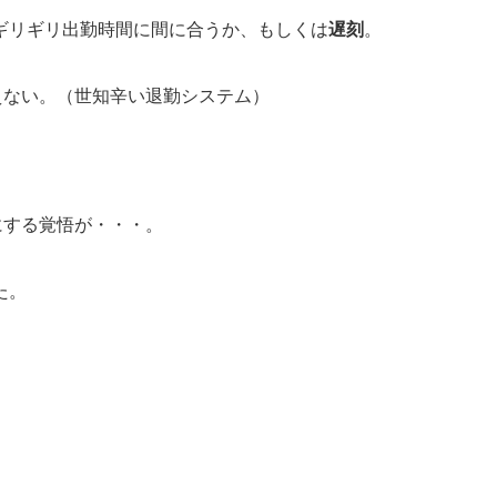
ギリギリ出勤時間に間に合うか、もしくは
遅刻
。
えない。（世知辛い退勤システム）
にする覚悟が・・・。
た。