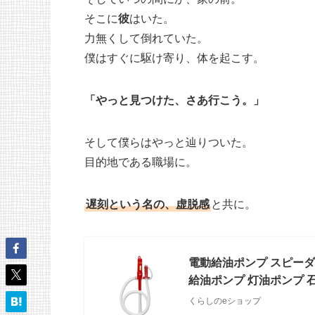
そこに
彼
はいた。
力無くして倒れていた。
僕はすぐに駆け寄り、体を起こす。
「やっと見つけた、さあ行こう。」
そして僕らはやっと辿りついた。
目的地である職場に。
遅刻という名の、虚脱感
と共に。
電動給油ポンプ スピーダー(
給油ポンプ 灯油ポンプ 
くらしのeショップ