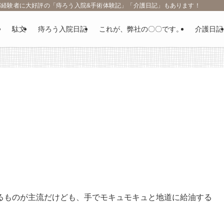
部経験者に大好評の「痔ろう入院&手術体験記」「介護日記」もあります！
駄文
痔ろう入院日記
これが、弊社の〇〇です。
介護日記
るものが主流だけども、手でモキュモキュと地道に給油する