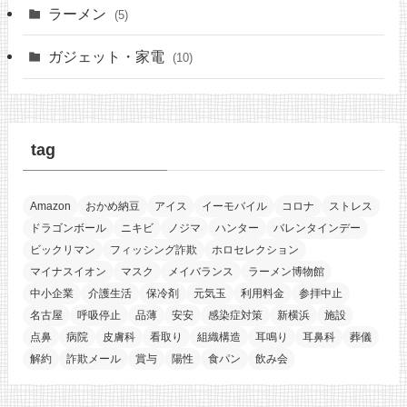
ラーメン
(5)
ガジェット・家電
(10)
tag
Amazon
おかめ納豆
アイス
イーモバイル
コロナ
ストレス
ドラゴンボール
ニキビ
ノジマ
ハンター
バレンタインデー
ビックリマン
フィッシング詐欺
ホロセレクション
マイナスイオン
マスク
メイバランス
ラーメン博物館
中小企業
介護生活
保冷剤
元気玉
利用料金
参拝中止
名古屋
呼吸停止
品薄
安安
感染症対策
新横浜
施設
点鼻
病院
皮膚科
看取り
組織構造
耳鳴り
耳鼻科
葬儀
解約
詐欺メール
賞与
陽性
食パン
飲み会