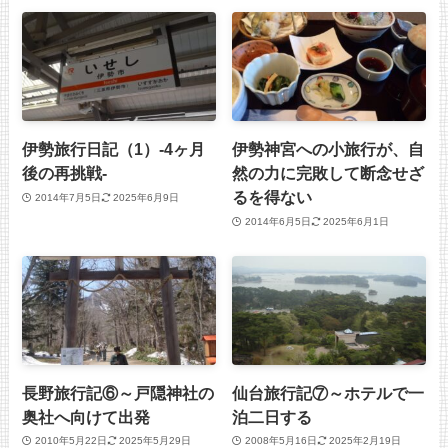
伊勢旅行日記（1）-4ヶ月
伊勢神宮への小旅行が、自
後の再挑戦-
然の力に完敗して断念せざ
るを得ない
2014年7月5日
2025年6月9日
2014年6月5日
2025年6月1日
長野旅行記⑥～戸隠神社の
仙台旅行記⑦～ホテルで一
奥社へ向けて出発
泊二日する
2010年5月22日
2025年5月29日
2008年5月16日
2025年2月19日