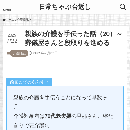
日常ちゃぶ台返し
MENU
ホーム
介護日記
親族の介護を手伝った話（20）～
2025
7/22
葬儀屋さんと段取りを進める
2025年7月22日
介護日記
前回までのあらすじ
親族の介護を手伝うことになって早数ヶ
月。
介護対象者は
70代老夫婦
の旦那さん。寝た
きりで要介護5。