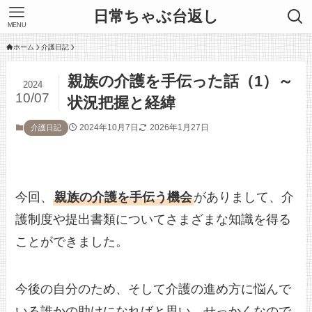
日常ちゃぶ台返し
MENU
ホーム
介護日記
親族の介護を手伝った話（1）～
2024
10/07
状況把握と経緯
2024年10月7日
2026年1月27日
介護日記
今回、
親族の介護を手伝う機会
がありまして、介
護制度や提出書類についてさまざまな知識を得る
ことができました。
今後の自分のため、そして介護の進め方に悩んで
いる誰かの助けになればと思い、せっかくなので