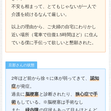
不安も相まって、とてもじゃないが一人で
介護を続けるなんて厳しい。
以上の理由から、ご夫婦の自宅にわりかし
近い場所（電車で往復1.5時間ほど）に住ん
でいる僕に手伝って欲しいと懇願された。
旦那さんの状態
2年ほど前から徐々に体が弱ってきて、
認知
症
が発症。
過去に
脳梗塞
と診断されたり、
狭心症で手
術
もしている。※脳梗塞は手術なし
また、
緑内障
の症状もあって目もほとんど