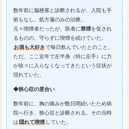
数年前に脳梗塞と診断されるが、入院も手
術もなし。処方箋のみの治療。
元々喫煙者だったが、医者に
禁煙
を促され
るものの、守らずに喫煙を続けていた。
お酒も大好き
で毎日飲んでいたとのこと。
ただ、ここ近年で左半身（特に左手）に力
が徐々に入らなくなってきたという症状が
現れていた。
◆狭心症の度合い
数年前に、胸の痛みが数日間続いたため病
院へ行き、狭心症と診断される。その当時
は
隠れて喫煙
していた。