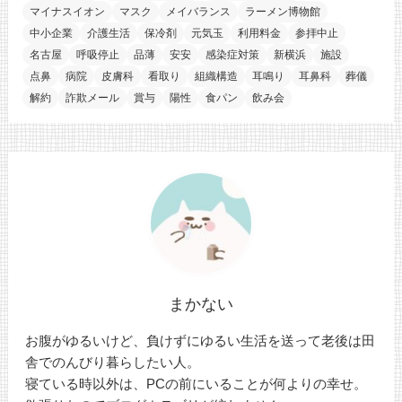
マイナスイオン
マスク
メイバランス
ラーメン博物館
中小企業
介護生活
保冷剤
元気玉
利用料金
参拝中止
名古屋
呼吸停止
品薄
安安
感染症対策
新横浜
施設
点鼻
病院
皮膚科
看取り
組織構造
耳鳴り
耳鼻科
葬儀
解約
詐欺メール
賞与
陽性
食パン
飲み会
まかない
お腹がゆるいけど、負けずにゆるい生活を送って老後は田
舎でのんびり暮らしたい人。
寝ている時以外は、PCの前にいることが何よりの幸せ。