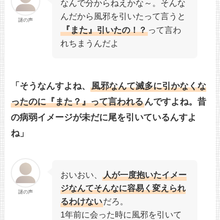
なんで分からねえかな～。そんな
んだから風邪を引いたって言うと
謎の声
『また』
引いたの！？
って言わ
れちまうんだよ
「そうなんすよね、
風邪なんて滅多に引かなくな
ったのに
『また？』
って言われる
んですよね。昔
の病弱イメージが未だに尾を引いているんすよ
ね」
おいおい、
人が一度抱いたイメー
ジなんてそんなに容易く変えられ
謎の声
るわけない
だろ。
1年前に会った時に風邪を引いて