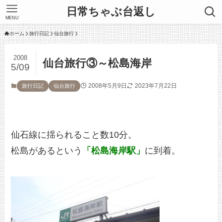
日常ちゃぶ台返し
MENU
ホーム
旅行日記
仙台旅行
2008
仙台旅行③～松島海岸
5/09
2008年5月9日
2023年7月22日
旅行日記
仙台旅行
仙石線に揺られること数10分。
松島があるという
「松島海岸駅」
に到着。