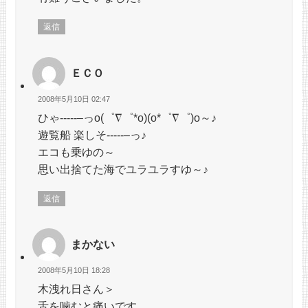
返信
ＥＣＯ
2008年5月10日 02:47
ひゃ-----–っo(゜∇゜*o)(o*゜∇゜)o～♪
遊覧船 楽しそ-----–っ♪
エコも乗ゆの～
思い出捨てた海でユラユラすゆ～♪
返信
まかない
2008年5月10日 18:28
木洩れ日さん＞
舌を噛むと痛いです。