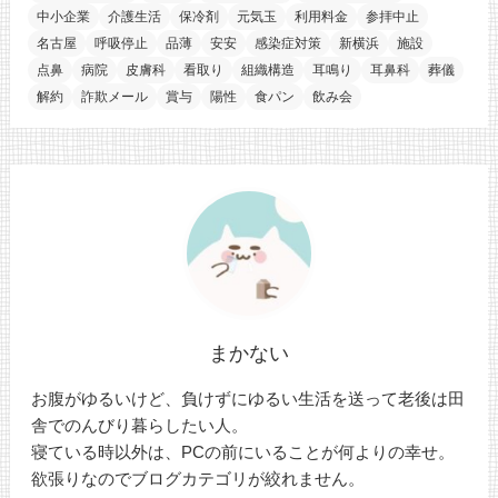
中小企業
介護生活
保冷剤
元気玉
利用料金
参拝中止
名古屋
呼吸停止
品薄
安安
感染症対策
新横浜
施設
点鼻
病院
皮膚科
看取り
組織構造
耳鳴り
耳鼻科
葬儀
解約
詐欺メール
賞与
陽性
食パン
飲み会
まかない
お腹がゆるいけど、負けずにゆるい生活を送って老後は田
舎でのんびり暮らしたい人。
寝ている時以外は、PCの前にいることが何よりの幸せ。
欲張りなのでブログカテゴリが絞れません。