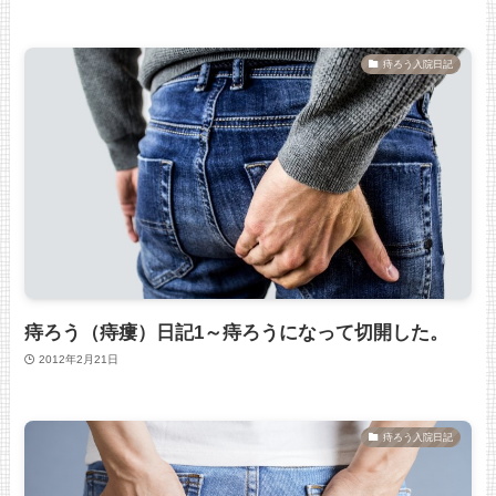
痔ろう入院日記
痔ろう（痔瘻）日記1～痔ろうになって切開した。
2012年2月21日
痔ろう入院日記