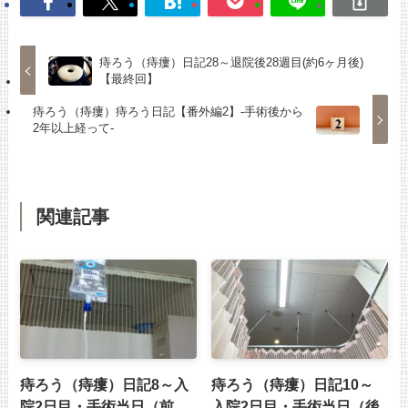
痔ろう（痔瘻）日記28～退院後28週目(約6ヶ月後)
【最終回】
痔ろう（痔瘻）痔ろう日記【番外編2】-手術後から
2年以上経って-
関連記事
痔ろう（痔瘻）日記8～入
痔ろう（痔瘻）日記10～
院2日目・手術当日（前
入院2日目・手術当日（後