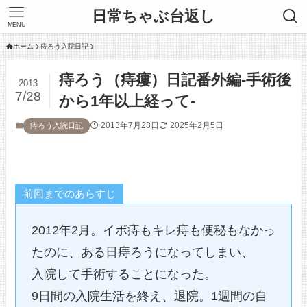
日常ちゃぶ台返し
MENU
ホーム
痔ろう入院日記
痔ろう（痔瘻）日記番外編-手術後
2013
7/28
から1年以上経って-
2013年7月28日
2025年2月5日
痔ろう入院日記
前回までのあらすじ
2012年2月。イボ痔もキレ痔も便秘もなかっ
たのに、ある日痔ろうになってしまい、
入院して手術することになった。
9日間の入院生活を終え、退院。1週間の自