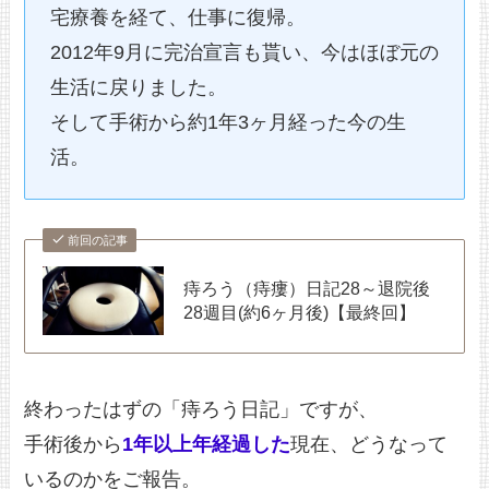
宅療養を経て、仕事に復帰。
2012年9月に完治宣言も貰い、今はほぼ元の
生活に戻りました。
そして手術から約1年3ヶ月経った今の生
活。
前回の記事
痔ろう（痔瘻）日記28～退院後
28週目(約6ヶ月後)【最終回】
終わったはずの「痔ろう日記」ですが、
手術後から
1年以上年経過した
現在、どうなって
いるのかをご報告。