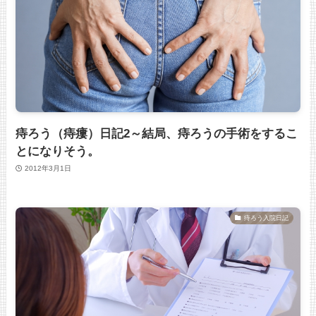
痔ろう（痔瘻）日記2～結局、痔ろうの手術をするこ
とになりそう。
2012年3月1日
痔ろう入院日記