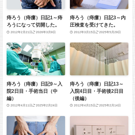
痔ろう（痔瘻）日記1～痔
痔ろう（痔瘻）日記3～内
ろうになって切開した。
圧検査を受けてきた。
2012年2月21日
2026年3月9日
2012年3月15日
2025年5月29日
痔ろう（痔瘻）日記9～入
痔ろう（痔瘻）日記13～
院2日目・手術当日（中
入院4日目・手術後2日目
編）
（後編）
2012年4月11日
2025年2月24日
2012年4月15日
2025年2月14日