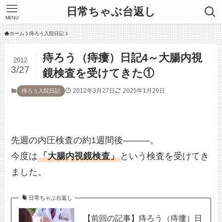
日常ちゃぶ台返し
MENU
ホーム
痔ろう入院日記
痔ろう（痔瘻）日記4～大腸内視
2012
3/27
鏡検査を受けてきた①
2012年3月27日
2025年1月29日
痔ろう入院日記
先週の内圧検査の約1週間後———。
今度は
「大腸内視鏡検査」
という検査を受けてき
ました。
日常ちゃぶ台返し
【前回の記事】痔ろう（痔瘻）日