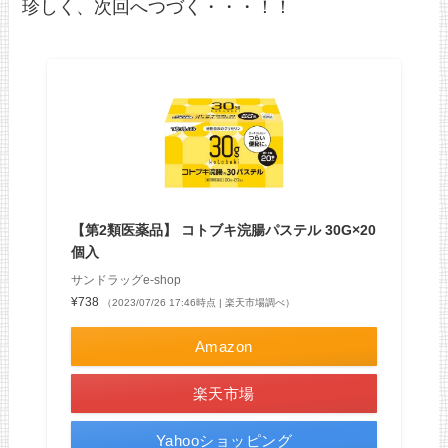
珍しく、次回へつづく・・・！！
【第2類医薬品】 コトブキ浣腸パステル 30G×20
個入
サンドラッグe-shop
¥738
（2023/07/26 17:46時点 | 楽天市場調べ）
Amazon
楽天市場
Yahooショッピング