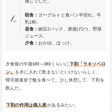
感じでした。
朝食：
ヨーグルトと食パン半切れ、牛
乳1杯。
昼食：
納豆2パック、唐揚げ2つ、野菜
ジュース。
夕食：
おかゆ、ほっけ。
夕食後の午後6時～8時くらいに
下剤「ラキソベロ
ン」
を水に入れて飲まないといけないらしく、
帰宅後速攻で飯を食べて、少し休憩して、下剤を
飲んだ。
下剤の作用は個人差
があるみたい。