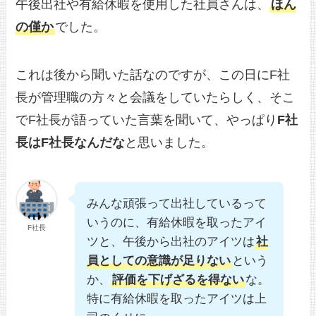
午後出社や有給休暇を使用した社員さんは、
ほん
の僅か
でした。
これは後から聞いた話なのですが、この日にF社
長が管理職の方々と会議をしていたらしく、そこ
でF社長が語っていた言葉を聞いて、やっぱり
F社
長はF社長なんだな
と思いました。
みんな頑張って出社しているって
いうのに、有給休暇を取ったアイ
F社長
ツと、午後から出社のアイツは
社
員としての意識が足りない
という
か、
評価を下げざるを得ない
な。
特に有給休暇を取ったアイツは上