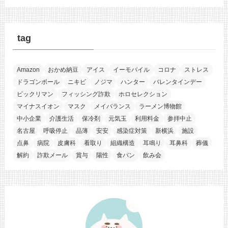
tag
Amazon
おかめ納豆
アイス
イーモバイル
コロナ
ストレス
ドラゴンボール
ニキビ
ノジマ
ハンター
バレンタインデー
ビックリマン
フィッシング詐欺
ホロセレクション
マイナスイオン
マスク
メイバランス
ラーメン博物館
中小企業
介護生活
保冷剤
元気玉
利用料金
参拝中止
名古屋
呼吸停止
品薄
安安
感染症対策
新横浜
施設
点鼻
病院
皮膚科
看取り
組織構造
耳鳴り
耳鼻科
葬儀
解約
詐欺メール
賞与
陽性
食パン
飲み会