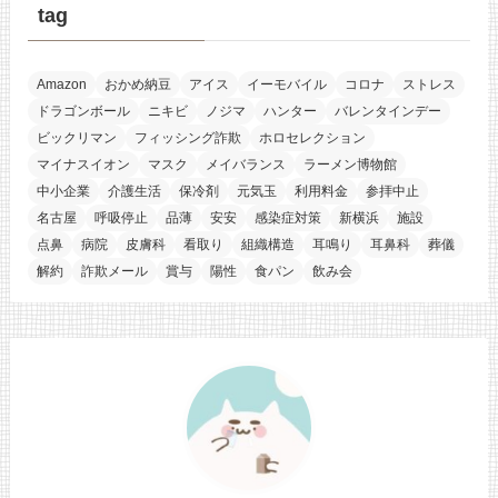
tag
Amazon
おかめ納豆
アイス
イーモバイル
コロナ
ストレス
ドラゴンボール
ニキビ
ノジマ
ハンター
バレンタインデー
ビックリマン
フィッシング詐欺
ホロセレクション
マイナスイオン
マスク
メイバランス
ラーメン博物館
中小企業
介護生活
保冷剤
元気玉
利用料金
参拝中止
名古屋
呼吸停止
品薄
安安
感染症対策
新横浜
施設
点鼻
病院
皮膚科
看取り
組織構造
耳鳴り
耳鼻科
葬儀
解約
詐欺メール
賞与
陽性
食パン
飲み会