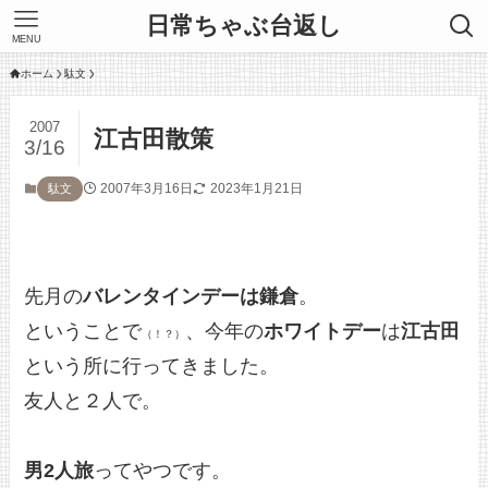
日常ちゃぶ台返し
MENU
ホーム
駄文
2007
江古田散策
3/16
2007年3月16日
2023年1月21日
駄文
先月の
バレンタインデーは鎌倉
。
ということで
、今年の
ホワイトデー
は
江古田
（！？）
という所に行ってきました。
友人と２人で。
男2人旅
ってやつです。