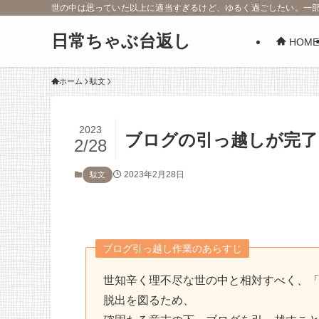
世の中は思っていた以上に適当すぎるけど、ゆるく過ごしたい。一
日常ちゃぶ台返し
HOME
ホーム
駄文
2023
ブログの引っ越しが完了
2/28
2023年2月28日
駄文
ブログ引っ越し作業のあらすじ
世知辛く理不尽な世の中と相対すべく、
脱出を図るため、