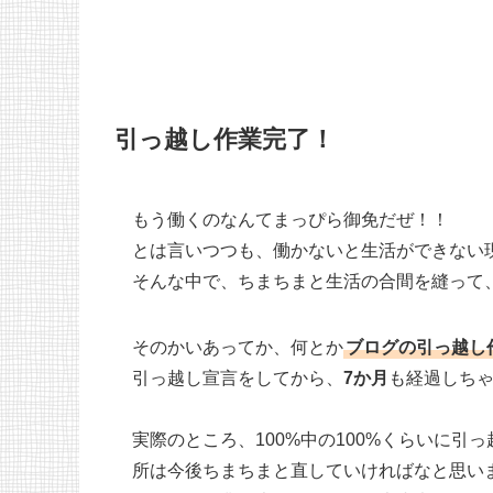
引っ越し作業完了！
もう働くのなんてまっぴら御免だぜ！！
とは言いつつも、働かないと生活ができない
そんな中で、ちまちまと生活の合間を縫って
そのかいあってか、何とか
ブログの引っ越し
引っ越し宣言をしてから、
7か月
も経過しち
実際のところ、100%中の100%くらいに
所は今後ちまちまと直していければなと思い