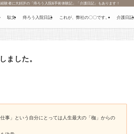
部経験者に大好評の「痔ろう入院&手術体験記」「介護日記」もあります！
駄文
痔ろう入院日記
これが、弊社の〇〇です。
介護日記
しました。
「仕事」という自分にとっては人生最大の「枷」からの