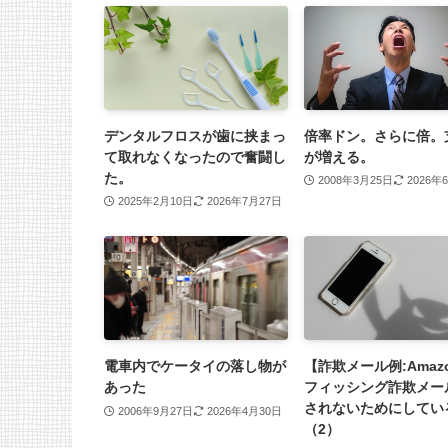
デンタルフロスが歯に挟まっ
倍率ドン。さらに倍。
て取れなくなったので奮闘し
が増える。
た。
2008年3月25日
2026年
2025年2月10日
2026年7月27日
電車内でケータイの落し物が
【詐欺メール例:Amaz
あった
フィッシング詐欺メー
されないためにしてい
2006年9月27日
2026年4月30日
（2）