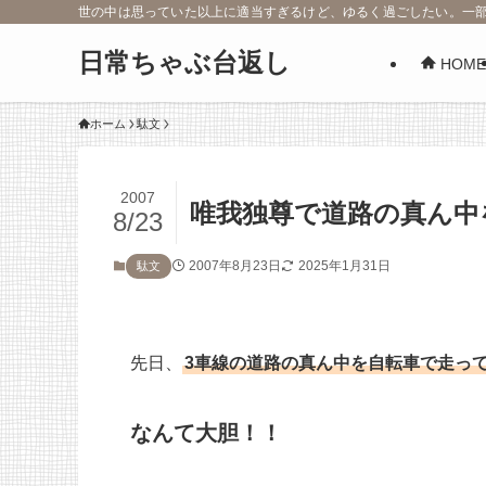
世の中は思っていた以上に適当すぎるけど、ゆるく過ごしたい。一
日常ちゃぶ台返し
HOME
ホーム
駄文
2007
唯我独尊で道路の真ん中
8/23
2007年8月23日
2025年1月31日
駄文
先日、
3車線の道路の真ん中を自転車で走っ
なんて大胆！！