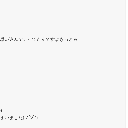
思い込んで走ってたんですよきっとｗ
)
ました(ノ´∀`*)