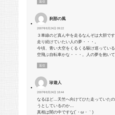
返信
刹那の風
2007年8月24日 09:22
３車線のど真ん中を走るなんぞは大胆です
走り続けていたい人の夢・・・。
今頃、青い大空をくるくる駆け巡っている
空飛ぶ自転車かな・・・。人の夢を抱いて
返信
珍遊人
2007年8月24日 18:44
なるほど…天竺へ向けてひた走っていたの
うとしているのか…
真相は闇の中ですな(´・ω・｀)