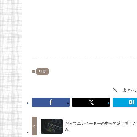
駄文
よかっ
だってエレベーターの中って落ち着くん
ん