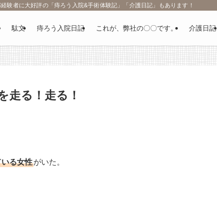
部経験者に大好評の「痔ろう入院&手術体験記」「介護日記」もあります！
駄文
痔ろう入院日記
これが、弊社の〇〇です。
介護日記
を走る！走る！
ている女性
がいた。