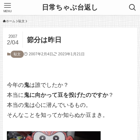
日常ちゃぶ台返し
MENU
ホーム
駄文
2007
節分は昨日
2/04
2007年2月4日
2023年1月21日
駄文
今年の
鬼
は誰でしたか？
本当に
鬼に向かって豆を投げたのですか
？
本当の鬼は心に潜んでいるもの。
そんなことを知ってか知らぬか豆まき。