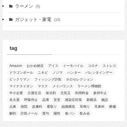
ラーメン
(5)
ガジェット・家電
(10)
tag
Amazon
おかめ納豆
アイス
イーモバイル
コロナ
ストレス
ドラゴンボール
ニキビ
ノジマ
ハンター
バレンタインデー
ビックリマン
フィッシング詐欺
ホロセレクション
マイナスイオン
マスク
メイバランス
ラーメン博物館
中小企業
介護生活
保冷剤
元気玉
利用料金
参拝中止
名古屋
呼吸停止
品薄
安安
感染症対策
新横浜
施設
点鼻
病院
皮膚科
看取り
組織構造
耳鳴り
耳鼻科
葬儀
解約
詐欺メール
賞与
陽性
食パン
飲み会