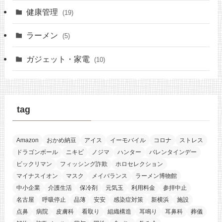
健康管理
(19)
ラーメン
(5)
ガジェット・家電
(10)
tag
Amazon
おかめ納豆
アイス
イーモバイル
コロナ
ストレス
ドラゴンボール
ニキビ
ノジマ
ハンター
バレンタインデー
ビックリマン
フィッシング詐欺
ホロセレクション
マイナスイオン
マスク
メイバランス
ラーメン博物館
中小企業
介護生活
保冷剤
元気玉
利用料金
参拝中止
名古屋
呼吸停止
品薄
安安
感染症対策
新横浜
施設
点鼻
病院
皮膚科
看取り
組織構造
耳鳴り
耳鼻科
葬儀