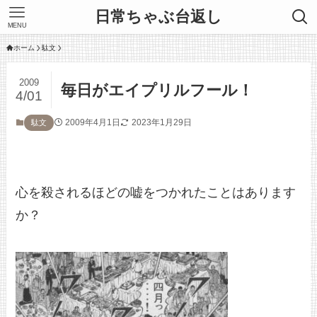
日常ちゃぶ台返し
MENU
ホーム
駄文
2009
毎日がエイプリルフール！
4/01
2009年4月1日
2023年1月29日
駄文
心を殺されるほどの嘘をつかれたことはあります
か？