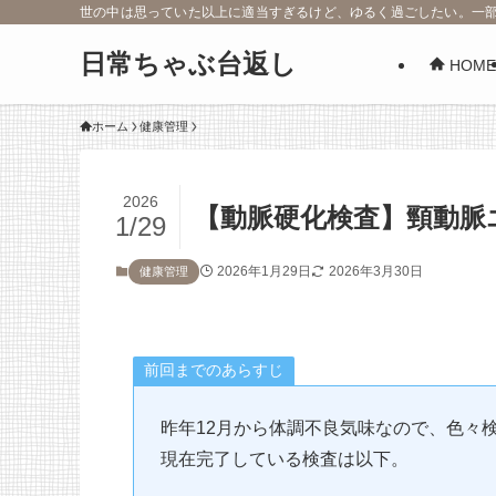
世の中は思っていた以上に適当すぎるけど、ゆるく過ごしたい。一
日常ちゃぶ台返し
HOME
ホーム
健康管理
2026
【動脈硬化検査】頸動脈
1/29
2026年1月29日
2026年3月30日
健康管理
前回までのあらすじ
昨年12月から体調不良気味なので、色々
現在完了している検査は以下。