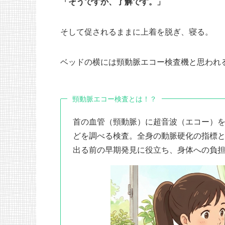
「そうですか、了解です。」
そして促されるままに上着を脱ぎ、寝る。
ベッドの横には頸動脈エコー検査機と思われ
頸動脈エコー検査とは！？
首の血管（頸動脈）に超音波（エコー）
どを調べる検査。全身の動脈硬化の指標
出る前の早期発見に役立ち、身体への負