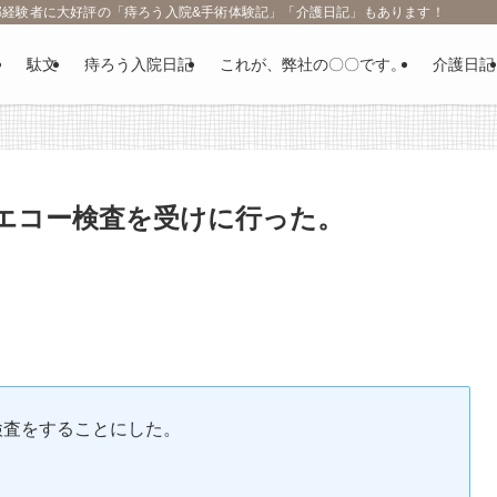
部経験者に大好評の「痔ろう入院&手術体験記」「介護日記」もあります！
駄文
痔ろう入院日記
これが、弊社の〇〇です。
介護日記
エコー検査を受けに行った。
検査をすることにした。