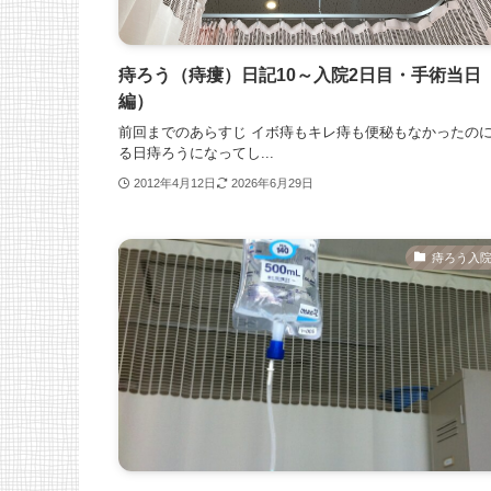
痔ろう（痔瘻）日記10～入院2日目・手術当日
編）
前回までのあらすじ イボ痔もキレ痔も便秘もなかったの
る日痔ろうになってし...
2012年4月12日
2026年6月29日
痔ろう入