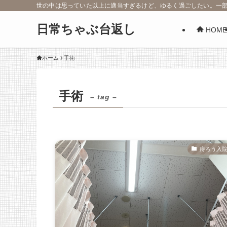
世の中は思っていた以上に適当すぎるけど、ゆるく過ごしたい。一
日常ちゃぶ台返し
HOME
ホーム
手術
手術
– tag –
痔ろう入