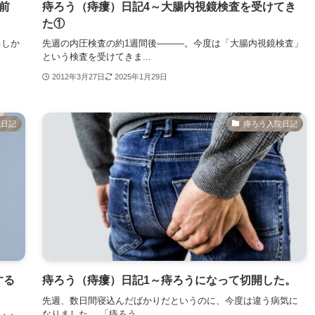
前
痔ろう（痔瘻）日記4～大腸内視鏡検査を受けてき
た①
るしか
先週の内圧検査の約1週間後———。今度は「大腸内視鏡検査」
という検査を受けてきま...
2012年3月27日
2025年1月29日
院日記
痔ろう入院日記
する
痔ろう（痔瘻）日記1～痔ろうになって切開した。
先週、数日間寝込んだばかりだというのに、今度は違う病気に
なりました。 「痔ろう...