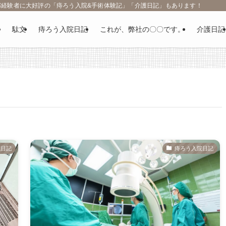
部経験者に大好評の「痔ろう入院&手術体験記」「介護日記」もあります！
駄文
痔ろう入院日記
これが、弊社の〇〇です。
介護日記
院日記
痔ろう入院日記