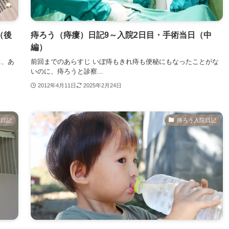
（後
痔ろう（痔瘻）日記9～入院2日目・手術当日（中
編）
に、あ
前回までのあらすじ いぼ痔もきれ痔も便秘にもなったことがな
いのに、痔ろうと診察...
2012年4月11日
2025年2月24日
院日記
痔ろう入院日記