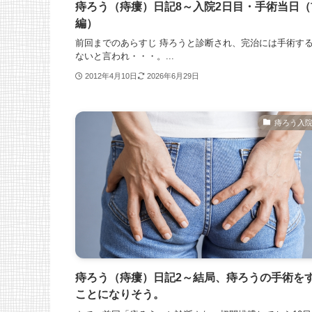
痔ろう（痔瘻）日記8～入院2日目・手術当日（
編）
前回までのあらすじ 痔ろうと診断され、完治には手術す
ないと言われ・・・。...
2012年4月10日
2026年6月29日
痔ろう入
痔ろう（痔瘻）日記2～結局、痔ろうの手術を
ことになりそう。