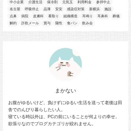
中小企業
介護生活
保冷剤
元気玉
利用料金
参拝中止
名古屋
呼吸停止
品薄
安安
感染症対策
新横浜
施設
点鼻
病院
皮膚科
看取り
組織構造
耳鳴り
耳鼻科
葬儀
解約
詐欺メール
賞与
陽性
食パン
飲み会
まかない
お腹がゆるいけど、負けずにゆるい生活を送って老後は田
舎でのんびり暮らしたい人。
寝ている時以外は、PCの前にいることが何よりの幸せ。
欲張りなのでブログカテゴリが絞れません。