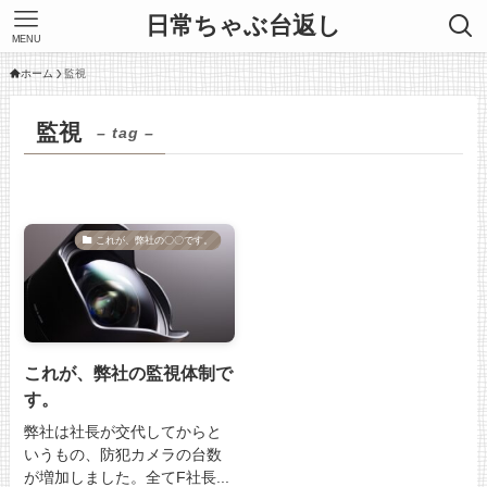
日常ちゃぶ台返し
MENU
ホーム
監視
監視
– tag –
これが、弊社の〇〇です。
これが、弊社の監視体制で
す。
弊社は社長が交代してからと
いうもの、防犯カメラの台数
が増加しました。全てF社長...