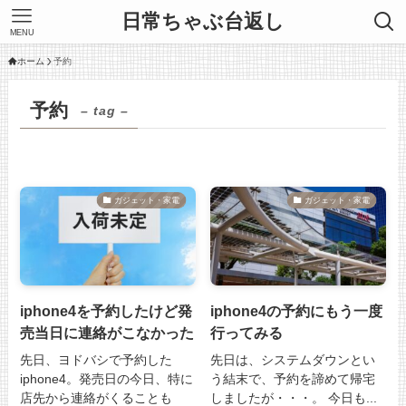
日常ちゃぶ台返し
MENU
ホーム
予約
予約
– tag –
ガジェット・家電
ガジェット・家電
iphone4を予約したけど発
iphone4の予約にもう一度
売当日に連絡がこなかった
行ってみる
先日、ヨドバシで予約した
先日は、システムダウンとい
iphone4。発売日の今日、特に
う結末で、予約を諦めて帰宅
店先から連絡がくることも
しましたが・・・。 今日も...