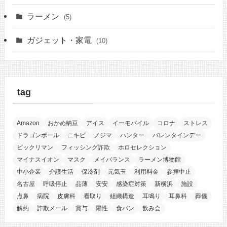
ラーメン
(5)
ガジェット・家電
(10)
tag
Amazon
おかめ納豆
アイス
イーモバイル
コロナ
ストレス
ドラゴンボール
ニキビ
ノジマ
ハンター
バレンタインデー
ビックリマン
フィッシング詐欺
ホロセレクション
マイナスイオン
マスク
メイバランス
ラーメン博物館
中小企業
介護生活
保冷剤
元気玉
利用料金
参拝中止
名古屋
呼吸停止
品薄
安安
感染症対策
新横浜
施設
点鼻
病院
皮膚科
看取り
組織構造
耳鳴り
耳鼻科
葬儀
解約
詐欺メール
賞与
陽性
食パン
飲み会