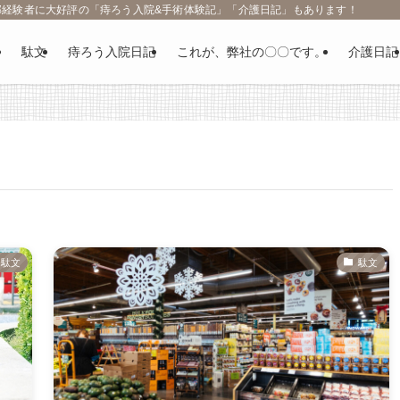
部経験者に大好評の「痔ろう入院&手術体験記」「介護日記」もあります！
駄文
痔ろう入院日記
これが、弊社の〇〇です。
介護日記
駄文
駄文