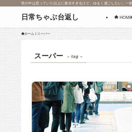
世の中は思っていた以上に適当すぎるけど、ゆるく過ごしたい。一
日常ちゃぶ台返し
HOME
ホーム
スーパー
スーパー
– tag –