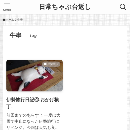
日常ちゃぶ台返し
MENU
ホーム
牛串
牛串
– tag –
伊勢旅行
伊勢旅行日記④-おかげ横
丁-
前回までのあらすじ 一度は大
雪で中止になった伊勢旅行に
リベンジ。今回は天気も良...