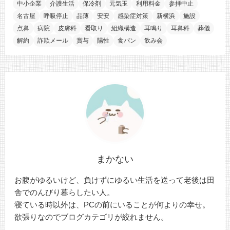
中小企業
介護生活
保冷剤
元気玉
利用料金
参拝中止
名古屋
呼吸停止
品薄
安安
感染症対策
新横浜
施設
点鼻
病院
皮膚科
看取り
組織構造
耳鳴り
耳鼻科
葬儀
解約
詐欺メール
賞与
陽性
食パン
飲み会
まかない
お腹がゆるいけど、負けずにゆるい生活を送って老後は田
舎でのんびり暮らしたい人。
寝ている時以外は、PCの前にいることが何よりの幸せ。
欲張りなのでブログカテゴリが絞れません。