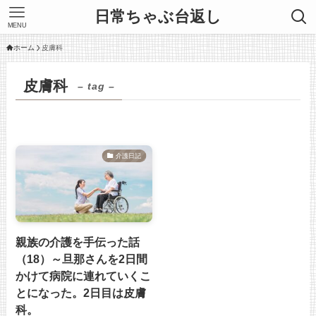
日常ちゃぶ台返し
MENU
ホーム
皮膚科
皮膚科
– tag –
介護日記
親族の介護を手伝った話
（18）～旦那さんを2日間
かけて病院に連れていくこ
とになった。2日目は皮膚
科。