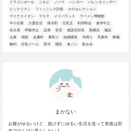
ドラゴンボール
ニキビ
ノジマ
ハンター
バレンタインデー
ビックリマン
フィッシング詐欺
ホロセレクション
マイナスイオン
マスク
メイバランス
ラーメン博物館
中小企業
介護生活
保冷剤
元気玉
利用料金
参拝中止
名古屋
呼吸停止
品薄
安安
感染症対策
新横浜
施設
点鼻
病院
皮膚科
看取り
組織構造
耳鳴り
耳鼻科
葬儀
解約
詐欺メール
賞与
陽性
食パン
飲み会
まかない
お腹がゆるいけど、負けずにゆるい生活を送って老後は田
舎でのんびり暮らしたい人。