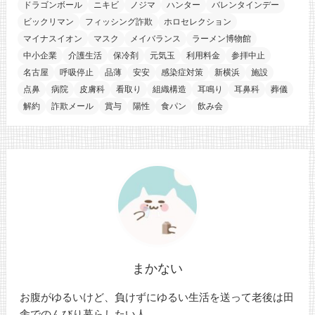
ドラゴンボール
ニキビ
ノジマ
ハンター
バレンタインデー
ビックリマン
フィッシング詐欺
ホロセレクション
マイナスイオン
マスク
メイバランス
ラーメン博物館
中小企業
介護生活
保冷剤
元気玉
利用料金
参拝中止
名古屋
呼吸停止
品薄
安安
感染症対策
新横浜
施設
点鼻
病院
皮膚科
看取り
組織構造
耳鳴り
耳鼻科
葬儀
解約
詐欺メール
賞与
陽性
食パン
飲み会
まかない
お腹がゆるいけど、負けずにゆるい生活を送って老後は田
舎でのんびり暮らしたい人。