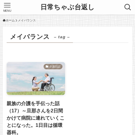
日常ちゃぶ台返し
MENU
ホーム
メイバランス
メイバランス
– tag –
介護日記
親族の介護を手伝った話
（17）～旦那さんを2日間
かけて病院に連れていくこ
とになった。1日目は循環
器科。