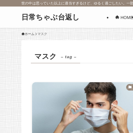
世の中は思っていた以上に適当すぎるけど、ゆるく過ごしたい。一
日常ちゃぶ台返し
HOME
ホーム
マスク
マスク
– tag –