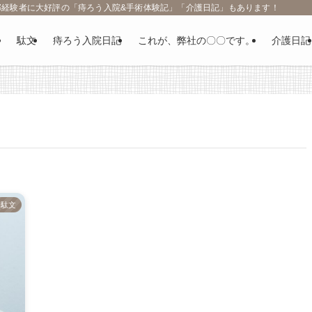
部経験者に大好評の「痔ろう入院&手術体験記」「介護日記」もあります！
駄文
痔ろう入院日記
これが、弊社の〇〇です。
介護日記
駄文