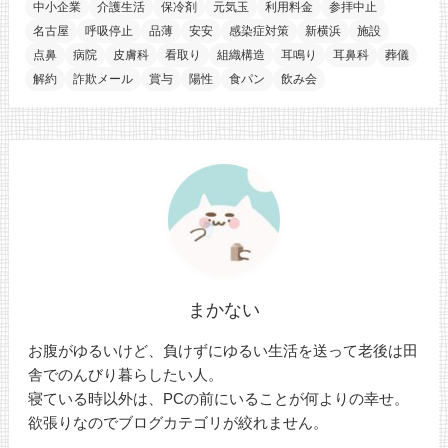
中小企業
介護生活
保冷剤
元気玉
利用料金
参拝中止
名古屋
呼吸停止
品薄
安安
感染症対策
新横浜
施設
点鼻
病院
皮膚科
看取り
組織構造
耳鳴り
耳鼻科
葬儀
解約
詐欺メール
賞与
陽性
食パン
飲み会
まかない
お腹がゆるいけど、負けずにゆるい生活を送って老後は田
舎でのんびり暮らしたい人。
寝ている時以外は、PCの前にいることが何よりの幸せ。
欲張りなのでブログカテゴリが絞れません。