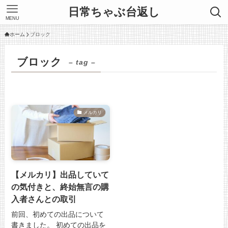
日常ちゃぶ台返し
MENU
ホーム
ブロック
ブロック
– tag –
メルカリ
【メルカリ】出品していて
の気付きと、終始無言の購
入者さんとの取引
前回、初めての出品について
書きました。 初めての出品を