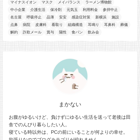
マイナスイオン
マスク
メイバランス
ラーメン博物館
中小企業
介護生活
保冷剤
元気玉
利用料金
参拝中止
名古屋
呼吸停止
品薄
安安
感染症対策
新横浜
施設
点鼻
病院
皮膚科
看取り
組織構造
耳鳴り
耳鼻科
葬儀
解約
詐欺メール
賞与
陽性
食パン
飲み会
まかない
お腹がゆるいけど、負けずにゆるい生活を送って老後は田
舎でのんびり暮らしたい人。
寝ている時以外は、PCの前にいることが何よりの幸せ。
欲張りなのでブログカテゴリが絞れません。