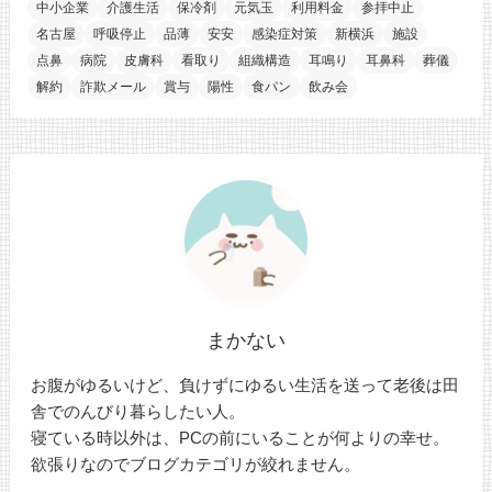
中小企業
介護生活
保冷剤
元気玉
利用料金
参拝中止
名古屋
呼吸停止
品薄
安安
感染症対策
新横浜
施設
点鼻
病院
皮膚科
看取り
組織構造
耳鳴り
耳鼻科
葬儀
解約
詐欺メール
賞与
陽性
食パン
飲み会
まかない
お腹がゆるいけど、負けずにゆるい生活を送って老後は田
舎でのんびり暮らしたい人。
寝ている時以外は、PCの前にいることが何よりの幸せ。
欲張りなのでブログカテゴリが絞れません。