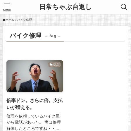
日常ちゃぶ台返し
MENU
ホーム
バイク修理
バイク修理
– tag –
駄文
倍率ドン。さらに倍。支払
いが増える。
修理を依頼しているバイク屋
から電話があった。 実は修理
解体したところですね・・...