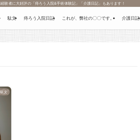
部経験者に大好評の「痔ろう入院&手術体験記」「介護日記」もあります！
駄文
痔ろう入院日記
これが、弊社の〇〇です。
介護日記
駄文